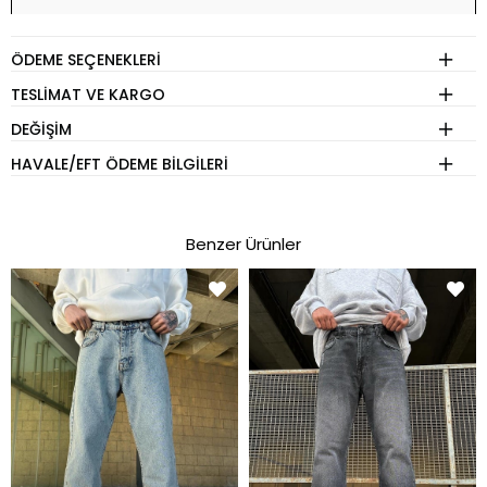
%100 Saf Keten Kumaş
ÖDEME SEÇENEKLERI
Rahat Baggy Fit Kesim
TESLIMAT VE KARGO
Nefes Alabilir ve Hafif Yapı
DEĞIŞIM
Yüksek Kaliteli Dikişler
HAVALE/EFT ÖDEME BILGILERI
Zamansız ve Şık Tasarım
Benzer Ürünler
BEDEN REHBERİ
Model Boy:
185 CM
Model Kilo:
83 KG
Model Beden:
34
Tshirt - Sweatshirt - Ceket - Gömlek - Mont