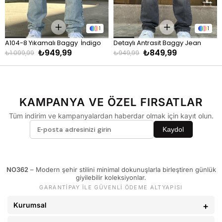
KİLO
BEDEN
60 - 74 kg
S
1
1
75 - 84 kg
M
A104-8 Yıkamalı Baggy  İndigo
Detaylı Antrasit Baggy Jean
85 - 89 kg
L
₺949,99
₺849,99
₺1.099,99
₺949,99
90 - 110 kg
XL
Eşofman
KAMPANYA VE ÖZEL FIRSATLAR
KİLO
BEDEN
Tüm indirim ve kampanyalardan haberdar olmak için kayıt olun.
60 - 74 kg
S
Kaydol
75 - 84 kg
M
85 - 89 kg
L
NO362
– Modern şehir stilini minimal dokunuşlarla birleştiren günlük
90 - 110 kg
XL
giyilebilir koleksiyonlar.
GARANTİPAY İLE GÜVENLİ ÖDEME ALTYAPISI
Pantolon
Kurumsal
KİLO
BEDEN