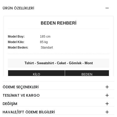
ÜRÜN ÖZELLIKLERI
BEDEN REHBERİ
Model Boy:
185 cm
Model Kilo:
85 kg
Model Beden:
Standart
Tshirt - Sweatshirt - Ceket - Gömlek - Mont
KİLO
BEDEN
60 - 74 kg
S
ÖDEME SEÇENEKLERI
75 - 84 kg
M
TESLIMAT VE KARGO
85 - 89 kg
L
DEĞIŞIM
90 - 110 kg
XL
HAVALE/EFT ÖDEME BILGILERI