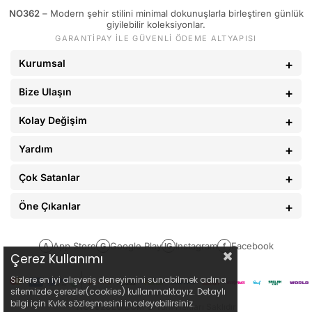
NO362
– Modern şehir stilini minimal dokunuşlarla birleştiren günlük
89 - 93 kg
34
giyilebilir koleksiyonlar.
GARANTİPAY İLE GÜVENLİ ÖDEME ALTYAPISI
94 - 110 kg
36
Kurumsal
Bize Ulaşın
Kolay Değişim
Yardım
Çok Satanlar
Öne Çıkanlar
App Store
Google Play
Instagram
Facebook
A
G
IG
f
Çerez Kullanımı
Sizlere en iyi alışveriş deneyimini sunabilmek adına
sitemizde çerezler(cookies) kullanmaktayız. Detaylı
bilgi için Kvkk sözleşmesini inceleyebilirsiniz.
NO362CLO.COM
© Tüm Hakları Saklıdır