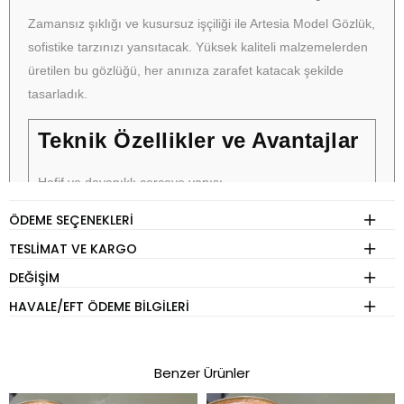
Zamansız şıklığı ve kusursuz işçiliği ile Artesia Model Gözlük,
sofistike tarzınızı yansıtacak. Yüksek kaliteli malzemelerden
üretilen bu gözlüğü, her anınıza zarafet katacak şekilde
tasarladık.
Teknik Özellikler ve Avantajlar
Hafif ve dayanıklı çerçeve yapısı
Çizilmeye karşı dayanıklı lensler
ÖDEME SEÇENEKLERI
UV koruma sağlayan lensler
TESLIMAT VE KARGO
El yapımı detaylar ile üstün kalite
DEĞIŞIM
Rahat ve ergonomik tasarım
HAVALE/EFT ÖDEME BILGILERI
Benzer Ürünler
BEDEN REHBERİ