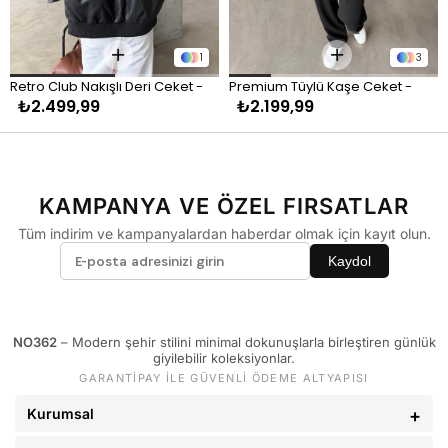
KİLO
BEDEN
60 - 65 kg
29
1
3
66 - 71 kg
30
Retro Club Nakışlı Deri Ceket - 
Premium Tüylü Kaşe Ceket - 
72 - 77 kg
31
₺2.499,99
₺2.199,99
Siyah
Siyah
78 - 82 kg
32
83 - 88 kg
33
89 - 93 kg
34
KAMPANYA VE ÖZEL FIRSATLAR
94 - 110 kg
36
Tüm indirim ve kampanyalardan haberdar olmak için kayıt olun.
Kaydol
NO362
– Modern şehir stilini minimal dokunuşlarla birleştiren günlük
giyilebilir koleksiyonlar.
GARANTİPAY İLE GÜVENLİ ÖDEME ALTYAPISI
Kurumsal