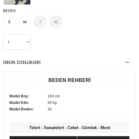
BEDEN
S
M
L
XL
ÜRÜN ÖZELLIKLERI
BEDEN REHBERİ
Model Boy:
184 cm
Model Kilo:
90 kg
Model Beden:
36
Tshirt - Sweatshirt - Ceket - Gömlek - Mont