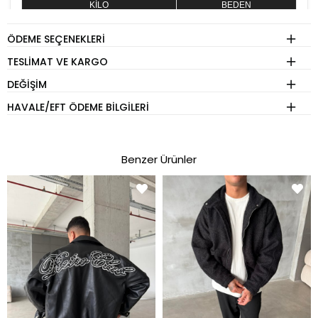
KİLO
BEDEN
60 - 74 kg
S
ÖDEME SEÇENEKLERI
75 - 84 kg
M
TESLIMAT VE KARGO
85 - 89 kg
L
DEĞIŞIM
90 - 110 kg
XL
HAVALE/EFT ÖDEME BILGILERI
Eşofman
Benzer Ürünler
KİLO
BEDEN
60 - 74 kg
S
75 - 84 kg
M
85 - 89 kg
L
90 - 110 kg
XL
Pantolon