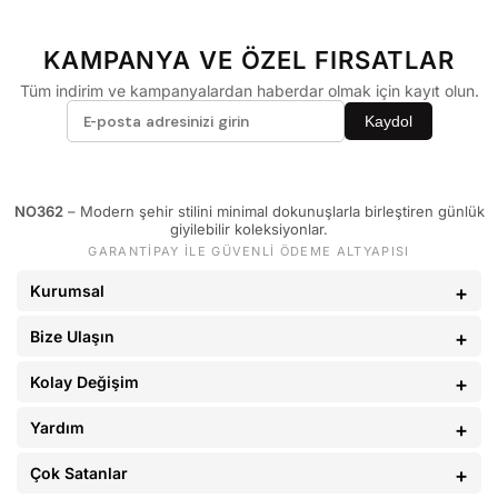
60 - 65 kg
29
66 - 71 kg
30
KAMPANYA VE ÖZEL FIRSATLAR
72 - 77 kg
31
Tüm indirim ve kampanyalardan haberdar olmak için kayıt olun.
Kaydol
78 - 82 kg
32
83 - 88 kg
33
89 - 93 kg
34
NO362
– Modern şehir stilini minimal dokunuşlarla birleştiren günlük
giyilebilir koleksiyonlar.
94 - 110 kg
36
GARANTİPAY İLE GÜVENLİ ÖDEME ALTYAPISI
Kurumsal
Bize Ulaşın
Kolay Değişim
Yardım
Çok Satanlar