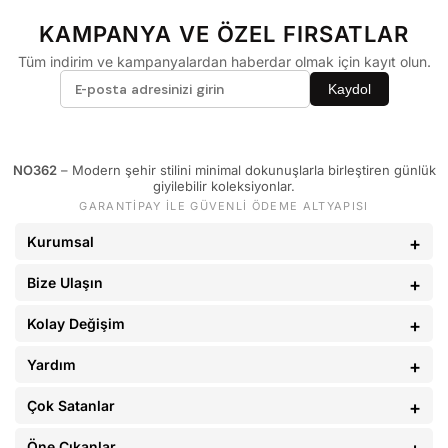
60 - 65 kg
29
KAMPANYA VE ÖZEL FIRSATLAR
66 - 71 kg
30
Tüm indirim ve kampanyalardan haberdar olmak için kayıt olun.
72 - 77 kg
31
Kaydol
78 - 82 kg
32
83 - 88 kg
33
NO362
– Modern şehir stilini minimal dokunuşlarla birleştiren günlük
89 - 93 kg
34
giyilebilir koleksiyonlar.
GARANTİPAY İLE GÜVENLİ ÖDEME ALTYAPISI
94 - 110 kg
36
Kurumsal
Bize Ulaşın
Kolay Değişim
Yardım
Çok Satanlar
Öne Çıkanlar