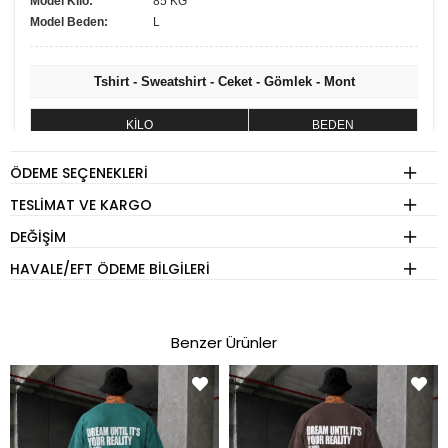
Model Kilo:
85 KG
Model Beden:
L
Tshirt - Sweatshirt - Ceket - Gömlek - Mont
KİLO
BEDEN
60 - 74 kg
S
ÖDEME SEÇENEKLERI
75 - 84 kg
M
TESLIMAT VE KARGO
85 - 89 kg
L
DEĞIŞIM
90 - 110 kg
XL
HAVALE/EFT ÖDEME BILGILERI
Eşofman
Benzer Ürünler
KİLO
BEDEN
60 - 65 kg
S
70 - 75 kg
M
80 - 89 kg
L