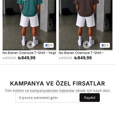
90 - 110 kg
XL
Pantolon
KİLO
BEDEN
60 - 65 kg
29
2
2
66 - 71 kg
30
No Barier Oversize T-Shirt - Yeşil
No Barier Oversize T-Shirt - 
72 - 77 kg
31
₺849,99
₺849,99
Kahve
₺899,99
₺899,99
78 - 82 kg
32
83 - 88 kg
33
89 - 93 kg
34
KAMPANYA VE ÖZEL FIRSATLAR
94 - 110 kg
36
Tüm indirim ve kampanyalardan haberdar olmak için kayıt olun.
Kaydol