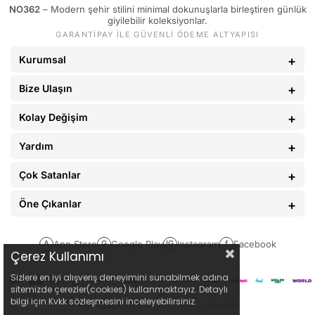
NO362
– Modern şehir stilini minimal dokunuşlarla birleştiren günlük
giyilebilir koleksiyonlar.
GARANTİPAY İLE GÜVENLİ ÖDEME ALTYAPISI
Kurumsal
Bize Ulaşın
Kolay Değişim
Yardım
Çok Satanlar
Öne Çıkanlar
App Store
Google Play
Instagram
Facebook
A
G
IG
f
Çerez Kullanımı
Sizlere en iyi alışveriş deneyimini sunabilmek adına
sitemizde çerezler(cookies) kullanmaktayız. Detaylı
bilgi için Kvkk sözleşmesini inceleyebilirsiniz.
NO362CLO.COM
© Tüm Hakları Saklıdır