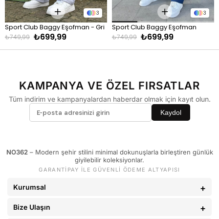
3
3
Sport Club Baggy Eşofman - Gri
Sport Club Baggy Eşofman 
₺699,99
₺699,99
İndigo
₺749,99
₺749,99
KAMPANYA VE ÖZEL FIRSATLAR
Tüm indirim ve kampanyalardan haberdar olmak için kayıt olun.
Kaydol
NO362
– Modern şehir stilini minimal dokunuşlarla birleştiren günlük
giyilebilir koleksiyonlar.
GARANTİPAY İLE GÜVENLİ ÖDEME ALTYAPISI
Kurumsal
Bize Ulaşın